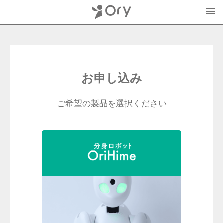
製品・サービス
▾
お申し込み
お知らせ
分身ロボットOriHime
ご希望の製品を選択ください
活用事例
意思伝達装置
オリィ研究所について
OriHimeを活用したイベント企画
▾
人材紹介FLEMEE
採用情報
ミッション
お問合せ・お見積り
分身ロボットカフェ
メンバー紹介