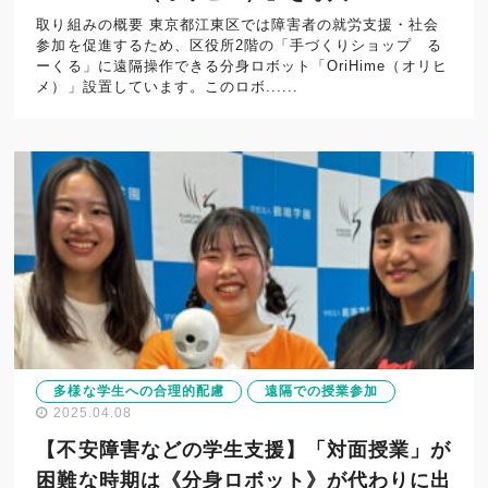
取り組みの概要 東京都江東区では障害者の就労支援・社会
参加を促進するため、区役所2階の「手づくりショップ る
ーくる」に遠隔操作できる分身ロボット「OriHime（オリヒ
メ）」設置しています。このロボ......
多様な学生への合理的配慮
遠隔での授業参加
2025.04.08
【不安障害などの学生支援】「対面授業」が
困難な時期は《分身ロボット》が代わりに出