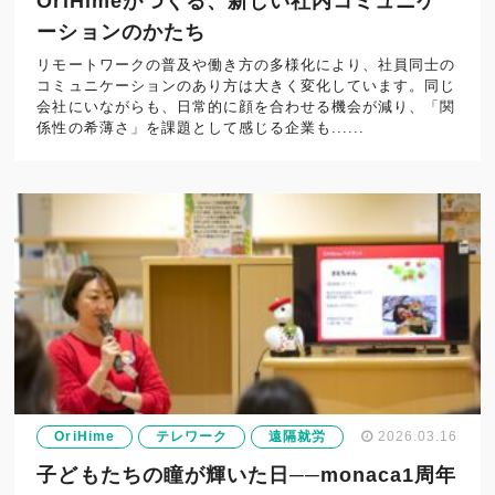
OriHimeがつくる、新しい社内コミュニケ
ーションのかたち
リモートワークの普及や働き方の多様化により、社員同士の
コミュニケーションのあり方は大きく変化しています。同じ
会社にいながらも、日常的に顔を合わせる機会が減り、「関
係性の希薄さ」を課題として感じる企業も......
OriHime
テレワーク
遠隔就労
2026.03.16
子どもたちの瞳が輝いた日──monaca1周年