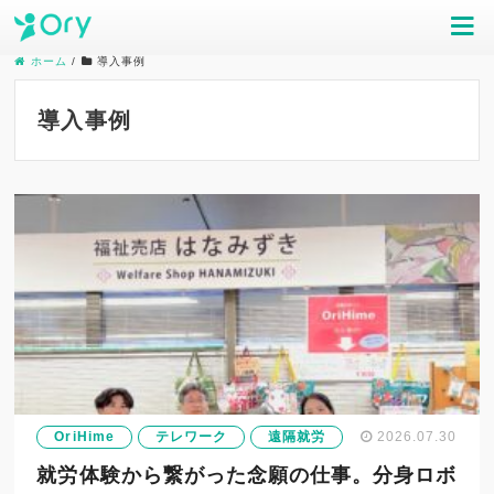
ホーム
/
導入事例
導入事例
OriHime
テレワーク
遠隔就労
2026.07.30
就労体験から繋がった念願の仕事。分身ロボ