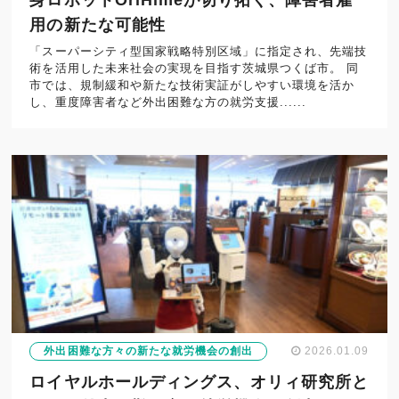
身ロボットOriHimeが切り拓く、障害者雇
用の新たな可能性
「スーパーシティ型国家戦略特別区域」に指定され、先端技
術を活用した未来社会の実現を目指す茨城県つくば市。 同
市では、規制緩和や新たな技術実証がしやすい環境を活か
し、重度障害者など外出困難な方の就労支援......
外出困難な方々の新たな就労機会の創出
2026.01.09
ロイヤルホールディングス、オリィ研究所と