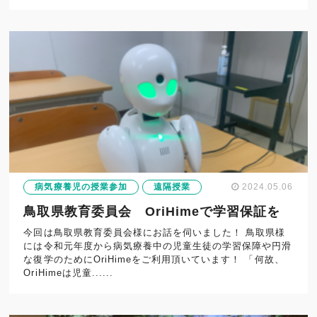
病気療養児の授業参加
遠隔授業
2024.05.06
鳥取県教育委員会 OriHimeで学習保証を
今回は鳥取県教育委員会様にお話を伺いました！ 鳥取県様
には令和元年度から病気療養中の児童生徒の学習保障や円滑
な復学のためにOriHimeをご利用頂いています！ 「何故、
OriHimeは児童......