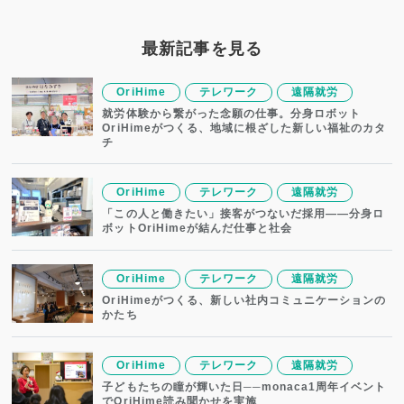
最新記事を見る
OriHime
テレワーク
遠隔就労
就労体験から繋がった念願の仕事。分身ロボット
OriHimeがつくる、地域に根ざした新しい福祉のカタ
チ
OriHime
テレワーク
遠隔就労
「この人と働きたい」接客がつないだ採用——分身ロ
ボットOriHimeが結んだ仕事と社会
OriHime
テレワーク
遠隔就労
OriHimeがつくる、新しい社内コミュニケーションの
かたち
OriHime
テレワーク
遠隔就労
子どもたちの瞳が輝いた日──monaca1周年イベント
でOriHime読み聞かせを実施