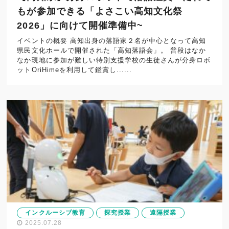
もが参加できる「よさこい高知文化祭
2026」に向けて開催準備中~
イベントの概要 高知出身の落語家２名が中心となって高知
県民文化ホールで開催された「高知落語会」。 普段はなか
なか現地に参加が難しい特別支援学校の生徒さんが分身ロボ
ットOriHimeを利用して鑑賞し......
インクルーシブ教育
探究授業
遠隔授業
2025.07.28