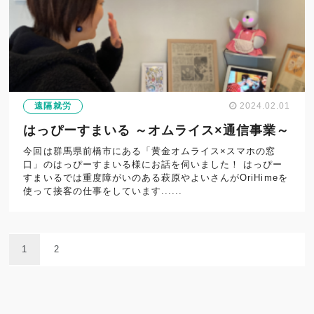
遠隔就労
2024.02.01
はっぴーすまいる ～オムライス×通信事業～
今回は群馬県前橋市にある「黄金オムライス×スマホの窓
口」のはっぴーすまいる様にお話を伺いました！ はっぴー
すまいるでは重度障がいのある萩原やよいさんがOriHimeを
使って接客の仕事をしています......
1
2