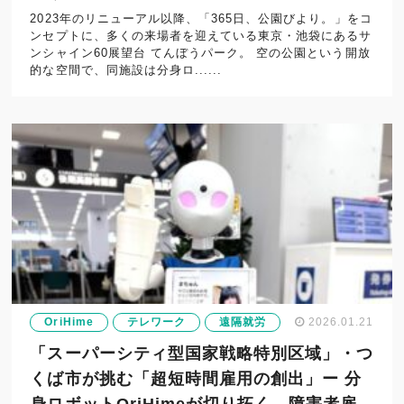
2023年のリニューアル以降、「365日、公園びより。」をコ
ンセプトに、多くの来場者を迎えている東京・池袋にあるサ
ンシャイン60展望台 てんぼうパーク。 空の公園という開放
的な空間で、同施設は分身ロ......
OriHime
テレワーク
遠隔就労
2026.01.21
「スーパーシティ型国家戦略特別区域」・つ
くば市が挑む「超短時間雇用の創出」ー 分