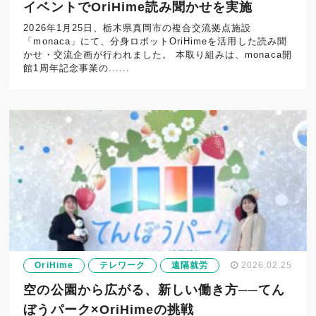
イベントでOriHime読み聞かせを実施
2026年1月25日、栃木県真岡市の複合交流拠点施設
「monaca」にて、分身ロボットOriHimeを活用した読み聞
かせ・交流企画が行われました。 本取り組みは、monaca開
館1周年記念事業の......
OriHime
テレワーク
遠隔就労
2026.02.25
空の公園から広がる、新しい働き方──てん
ぼうパーク×OriHimeの挑戦