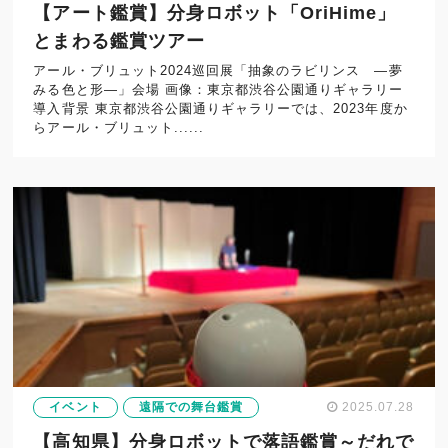
【アート鑑賞】分身ロボット「OriHime」
とまわる鑑賞ツアー
アール・ブリュット2024巡回展「抽象のラビリンス ―夢
みる色と形―」会場 画像：東京都渋谷公園通りギャラリー
導入背景 東京都渋谷公園通りギャラリーでは、2023年度か
らアール・ブリュット......
イベント
遠隔での舞台鑑賞
2025.07.28
【高知県】分身ロボットで落語鑑賞～だれで