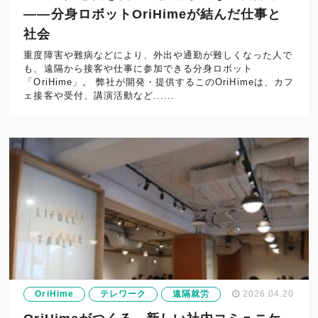
——分身ロボットOriHimeが結んだ仕事と
社会
重度障害や難病などにより、外出や通勤が難しくなった人で
も、遠隔から接客や仕事に参加できる分身ロボット
「OriHime」。 弊社が開発・提供するこのOriHimeは、カフ
ェ接客や受付、講演活動など......
OriHime
テレワーク
遠隔就労
2026.04.20