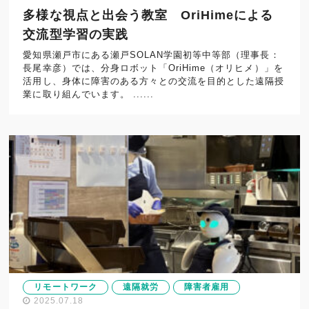
多様な視点と出会う教室 OriHimeによる
交流型学習の実践
愛知県瀬戸市にある瀬戸SOLAN学園初等中等部（理事長：
長尾幸彦）では、分身ロボット「OriHime（オリヒメ）」を
活用し、身体に障害のある方々との交流を目的とした遠隔授
業に取り組んでいます。 ......
リモートワーク
遠隔就労
障害者雇用
2025.07.18