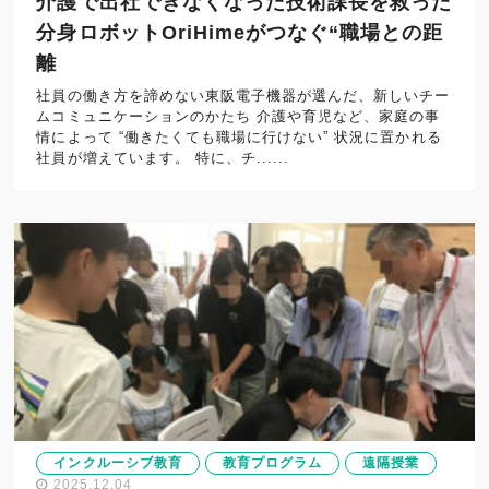
介護で出社できなくなった技術課長を救った
分身ロボットOriHimeがつなぐ“職場との距
離
社員の働き方を諦めない東阪電子機器が選んだ、新しいチー
ムコミュニケーションのかたち 介護や育児など、家庭の事
情によって “働きたくても職場に行けない” 状況に置かれる
社員が増えています。 特に、チ......
インクルーシブ教育
教育プログラム
遠隔授業
2025.12.04