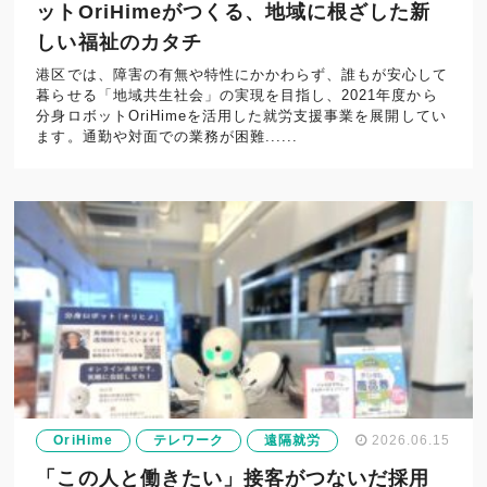
ットOriHimeがつくる、地域に根ざした新
しい福祉のカタチ
港区では、障害の有無や特性にかかわらず、誰もが安心して
暮らせる「地域共生社会」の実現を目指し、2021年度から
分身ロボットOriHimeを活用した就労支援事業を展開してい
ます。通勤や対面での業務が困難......
OriHime
テレワーク
遠隔就労
2026.06.15
「この人と働きたい」接客がつないだ採用