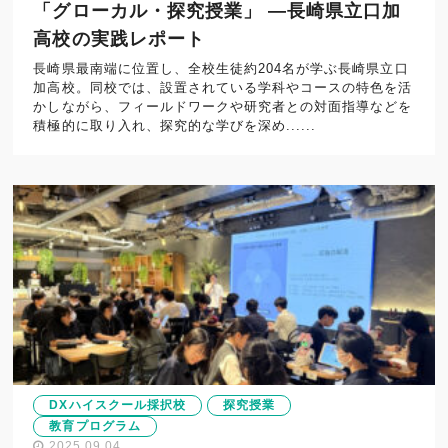
「グローカル・探究授業」 —長崎県立口加
高校の実践レポート
長崎県最南端に位置し、全校生徒約204名が学ぶ長崎県立口
加高校。同校では、設置されている学科やコースの特色を活
かしながら、フィールドワークや研究者との対面指導などを
積極的に取り入れ、探究的な学びを深め......
DXハイスクール採択校
探究授業
教育プログラム
2025.09.04