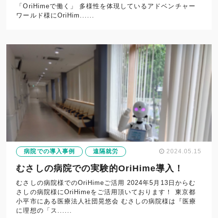
「OriHimeで働く」 多様性を体現しているアドベンチャー
ワールド様にOriHim......
病院での導入事例
遠隔就労
2024.05.15
むさしの病院での実験的OriHime導入！
むさしの病院様でのOriHimeご活用 2024年5月13日からむ
さしの病院様にOriHimeをご活用頂いております！ 東京都
小平市にある医療法人社団晃悠会 むさしの病院様は『医療
に理想の「ス......