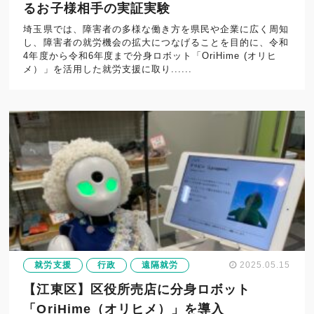
るお子様相手の実証実験
埼玉県では、障害者の多様な働き方を県民や企業に広く周知
し、障害者の就労機会の拡大につなげることを目的に、令和
4年度から令和6年度まで分身ロボット「OriHime (オリヒ
メ）」を活用した就労支援に取り......
就労支援
行政
遠隔就労
2025.05.15
【江東区】区役所売店に分身ロボット
「OriHime（オリヒメ）」を導入