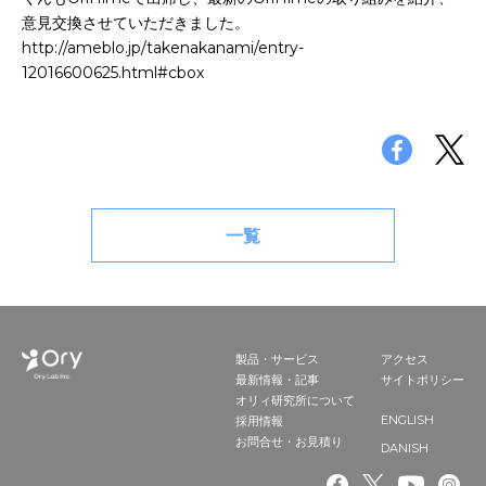
お申込み
意見交換させていただきました。
会社概要
http://ameblo.jp/takenakanami/entry-
アクセス
12016600625.html#cbox
アクセス
ヒストリー
一覧
製品・サービス
アクセス
最新情報・記事
サイトポリシー
オリィ研究所について
ENGLISH
採用情報
お問合せ・お見積り
DANISH