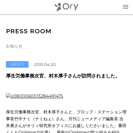
製品・サービス
PRESS ROOM
▾
お知らせ
お知らせ
分身ロボットOriHime
活用事例
NEWS
2015.04.20
意思伝達装置
厚生労働事務次官、村木厚子さんが訪問されました。
オリィ研究所について
OriHimeを活用したイベント企画
▾
人材紹介FLEMEE
採用情報
ミッション
厚生労働事務次官、村木厚子さんと、プロップ・ステーション理
事長竹中ナミ（ナミねぇ）さん、月刊ニューメディア編集長 吉
お問合せ・お見積り
分身ロボットカフェ
メンバー紹介
井勇さんがオリィ研究所オフィスにお越しくださいました。番田
くんもOriHimeで出席し、最新のOriHimeの取り組みを紹介、