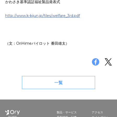
かわさき基準認証福祉製品発表式
http://www.k-kijun.jp/files/welfare_3rd.pdf
（文：OriHimeパイロット 番田雄太）
一覧
製品・サービス
アクセス