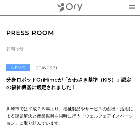
製品・サービス
PRESS ROOM
▾
お知らせ
お知らせ
分身ロボットOriHime
活用事例
NEWS
2016.03.31
意思伝達装置
分身ロボットOriHimeが「かわさき基準（KIS）」認定
オリィ研究所について
の福祉機器に選定されました！
OriHimeを活用したイベント企画
▾
人材紹介FLEMEE
川崎市では平成２５年より、福祉製品やサービスの創出・活用に
採用情報
ミッション
よる課題解決と産業振興を同時に行う「ウェルフェアイノベーシ
ョン」に取り組んでいます。
お問合せ・お見積り
分身ロボットカフェ
メンバー紹介