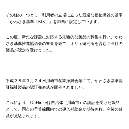
お申込み
会社概要
その柱の一つとし、利用者の立場に立った最適な福祉機器の基準
アクセス
「かわさき基準（KIS）」を独自に設定しています。
アクセス
この度、新たな課題に対応する先駆的な製品の募集を行い、かわ
ヒストリー
さき基準推進協議会の審査を経て、オリィ研究所を含む２６社の
製品が認定を受けました。
平成２８年３月２４日川崎市産業振興会館にて、かわさき基準認
証福祉製品の認証発表式が開催されました。
これにより、OriHimeは自治体（川崎市）の認証を受けた製品
として、同市の予算範囲内での導入補助金が期待され、今後の普
及が見込まれます。