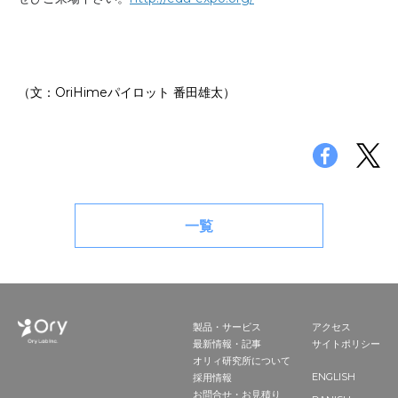
お申込み
会社概要
アクセス
アクセス
（文：OriHimeパイロット 番田雄太）
ヒストリー
一覧
製品・サービス
アクセス
最新情報・記事
サイトポリシー
オリィ研究所について
ENGLISH
採用情報
お問合せ・お見積り