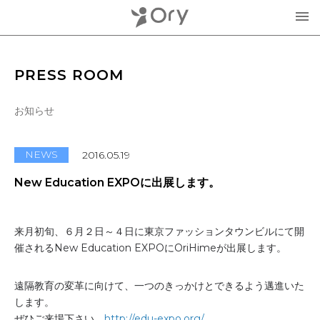
製品・サービス
PRESS ROOM
▾
お知らせ
お知らせ
分身ロボットOriHime
活用事例
NEWS
2016.05.19
意思伝達装置
New Education EXPOに出展します。
オリィ研究所について
OriHimeを活用したイベント企画
▾
来月初旬、６月２日～４日に東京ファッションタウンビルにて開
人材紹介FLEMEE
催されるNew Education EXPOにOriHimeが出展します。
採用情報
ミッション
遠隔教育の変革に向けて、一つのきっかけとできるよう邁進いた
お問合せ・お見積り
分身ロボットカフェ
メンバー紹介
します。
ぜひご来場下さい。
http://edu-expo.org/