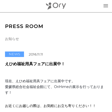
製品・サービス
PRESS ROOM
▾
お知らせ
お知らせ
分身ロボットOriHime
活用事例
NEWS
2016.11.11
意思伝達装置
えひめ福祉用具フェアに出展中！
オリィ研究所について
OriHimeを活用したイベント企画
▾
現在、えひめ福祉用具フェアに出展中です。
人材紹介FLEMEE
愛媛県総合社会福祉会館にて、OriHimeの展示を行っておりま
採用情報
ミッション
す！
お問合せ・お見積り
分身ロボットカフェ
メンバー紹介
お近くにお越しの際は、お気軽にお立ち寄りください！！