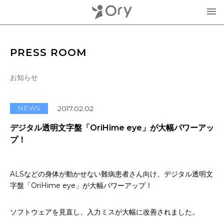
製品・サービス
PRESS ROOM
▾
お知らせ
お知らせ
分身ロボットOriHime
活用事例
NEWS
2017.02.02
意思伝達装置
デジタル透明文字盤「OriHime eye」が大幅パワーアッ
オリィ研究所について
プ！
OriHimeを活用したイベント企画
▾
人材紹介FLEMEE
ALSなどの身体が動かせない難病患者さん向け、デジタル透明文
採用情報
ミッション
字盤「OriHime eye」が大幅パワーアップ！
お問合せ・お見積り
分身ロボットカフェ
メンバー紹介
ソフトウェアを見直し、入力ミスが大幅に改善されました。