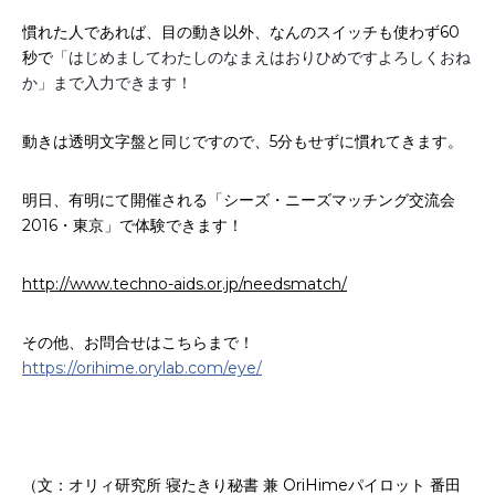
お申込み
会社概要
慣れた人であれば、目の動き以外、なんのスイッチも使わず60
秒で
「はじめましてわたしのなまえはおりひめですよろしくおね
アクセス
か」まで入力できます！
アクセス
動きは透明文字盤と同じですので、5分もせずに慣れてきます。
ヒストリー
明日、有明にて開催される「シーズ・ニーズマッチング交流会
2016・東京」で体験できます！
http://www.techno-aids.or.jp/needsmatch/
その他、お問合せはこちらまで！
https://orihime.orylab.com/eye/
（文：オリィ研究所 寝たきり秘書 兼 OriHimeパイロット 番田