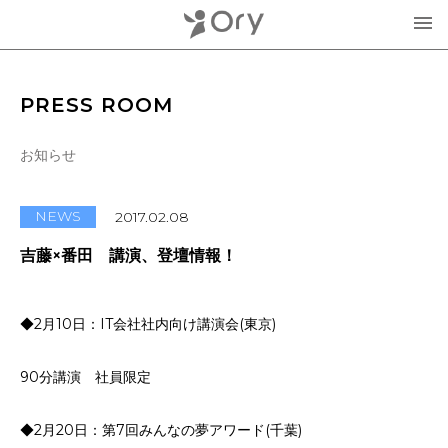
製品・サービス
PRESS ROOM
▾
お知らせ
お知らせ
分身ロボットOriHime
活用事例
NEWS
2017.02.08
意思伝達装置
吉藤×番田 講演、登壇情報！
オリィ研究所について
OriHimeを活用したイベント企画
▾
◆2月10日：IT会社社内向け講演会(東京)
人材紹介FLEMEE
採用情報
ミッション
90分講演 社員限定
お問合せ・お見積り
分身ロボットカフェ
メンバー紹介
◆2月20日：第7回みんなの夢アワード(千葉)