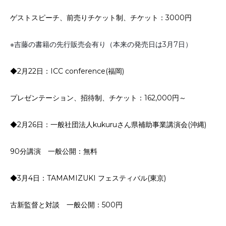
お申込み
会社概要
ゲストスピーチ、前売りチケット制、チケット：3000円
アクセス
アクセス
※吉藤の書籍の先行販売会有り（本来の発売日は3月7日）
◆2月22日：ICC conference(福岡)
ヒストリー
プレゼンテーション、招待制、チケット：162,000円～
◆2月26日：一般社団法人kukuruさん県補助事業講演会(沖縄)
90分講演 一般公開：無料
◆3月4日：TAMAMIZUKI フェスティバル(東京)
古新監督と対談 一般公開：500円