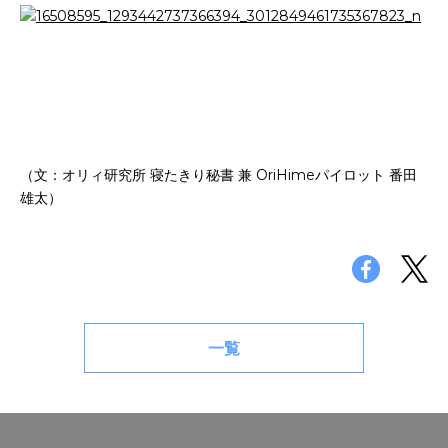
（文：オリィ研究所 寝たきり秘書 兼 OriHimeパイロット 番田
雄太）
一覧