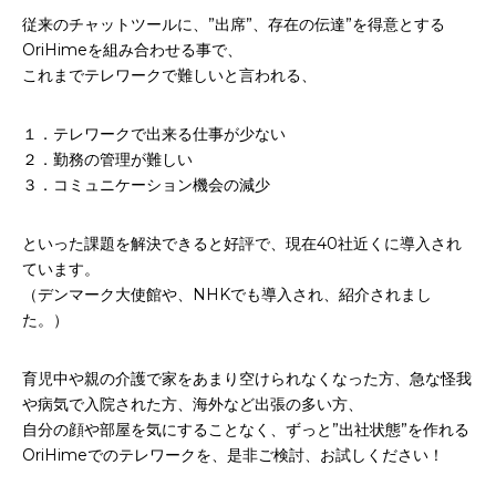
お申込み
従来のチャットツールに、”出席”、存在の伝達”を得意とする
会社概要
OriHimeを組み合わせる事で、
アクセス
これまでテレワークで難しいと言われる、
アクセス
１．テレワークで出来る仕事が少ない
２．勤務の管理が難しい
ヒストリー
３．コミュニケーション機会の減少
といった課題を解決できると好評で、現在40社近くに導入され
ています。
（デンマーク大使館や、NHKでも導入され、紹介されまし
た。）
育児中や親の介護で家をあまり空けられなくなった方、急な怪我
や病気で入院された方、海外など出張の多い方、
自分の顔や部屋を気にすることなく、ずっと”出社状態”を作れる
OriHimeでのテレワークを、是非ご検討、お試しください！