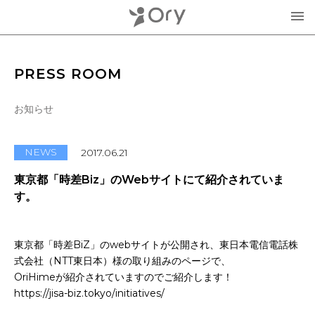
製品・サービス
PRESS ROOM
▾
お知らせ
お知らせ
分身ロボットOriHime
活用事例
NEWS
2017.06.21
意思伝達装置
東京都「時差Biz」のWebサイトにて紹介されていま
オリィ研究所について
す。
OriHimeを活用したイベント企画
▾
人材紹介FLEMEE
東京都「時差BiZ」のwebサイトが公開され、東日本電信電話株
採用情報
ミッション
式会社（NTT東日本）様の取り組みのページで、
OriHimeが紹介されていますのでご紹介します！
お問合せ・お見積り
分身ロボットカフェ
メンバー紹介
https://jisa-biz.tokyo/initiatives/