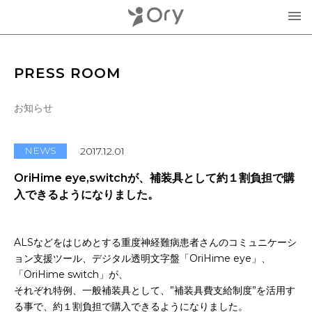
製品・サービス
PRESS ROOM
▾
お知らせ
お知らせ
分身ロボットOriHime
活用事例
NEWS
2017.12.01
意思伝達装置
OriHime eye,switchが、補装具として約１割負担で購
オリィ研究所について
入できるようになりました。
OriHimeを活用したイベント企画
▾
人材紹介FLEMEE
ALSなどをはじめとする重度神経難病患者さんのコミュニケーシ
採用情報
ミッション
ョン支援ツール、デジタル透明文字盤「OriHime eye」、
「OriHime switch」が、
お問合せ・お見積り
分身ロボットカフェ
メンバー紹介
それぞれ特例、一般補装具として、”補装具費支給制度”を活用す
る事で、約１割負担で購入できるようになりました。