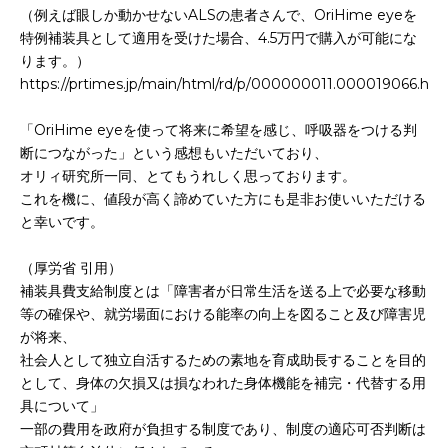
お申込み
（例えば眼しか動かせないALSの患者さんで、OriHime eyeを
会社概要
特例補装具として適用を受けた場合、4.5万円で購入が可能にな
ります。）
アクセス
https://prtimes.jp/main/html/rd/p/000000011.000019066.htm
アクセス
「OriHime eyeを使って将来に希望を感じ、呼吸器をつける判
ヒストリー
断につながった」という感想もいただいており、
オリィ研究所一同、とてもうれしく思っております。
これを機に、値段が高く諦めていた方にも是非お使いいただける
と幸いです。
（厚労省 引用）
補装具費支給制度とは「障害者が日常生活を送る上で必要な移動
等の確保や、就労場面における能率の向上を図ること及び障害児
が将来、
社会人として独立自活するための素地を育成助長することを目的
として、身体の欠損又は損なわれた身体機能を補完・代替する用
具について」
一部の費用を政府が負担する制度であり、制度の適応可否判断は