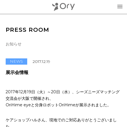
製品・サービス
PRESS ROOM
▾
お知らせ
お知らせ
分身ロボットOriHime
活用事例
NEWS
2017.12.19
意思伝達装置
展示会情報
オリィ研究所について
OriHimeを活用したイベント企画
▾
2017年12月19日（火）～20日（水）、シーズニーズマッチング
人材紹介FLEMEE
交流会が大阪で開催され、
採用情報
ミッション
OriHime eyeと分身ロボットOriHimeが展示されました。
お問合せ・お見積り
分身ロボットカフェ
メンバー紹介
ケアショップハルさん、現地でのご対応ありがとうございまし
た。