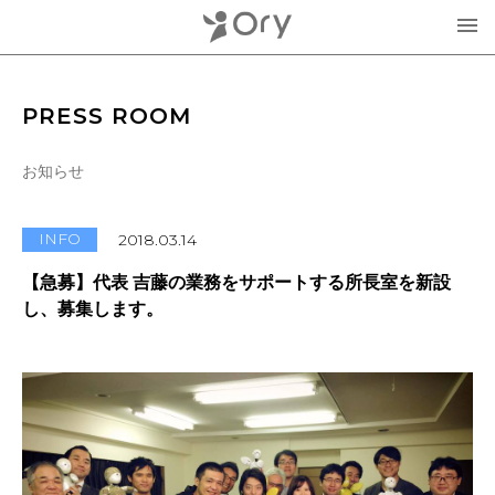
製品・サービス
PRESS ROOM
▾
お知らせ
お知らせ
分身ロボットOriHime
活用事例
INFO
2018.03.14
意思伝達装置
【急募】代表 吉藤の業務をサポートする所長室を新設
オリィ研究所について
し、募集します。
OriHimeを活用したイベント企画
▾
人材紹介FLEMEE
採用情報
ミッション
お問合せ・お見積り
分身ロボットカフェ
メンバー紹介