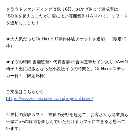
クラウドファンディングは残り6日、おかげさまで達成率は
180％を超えましたが、更によい雰囲気作りをすべく、リワード
を追加しました！
★大人気だったOriHime-D操作体験チケットを追加！（限定10
枠）
★イヴの時間 吉浦監督× 代表吉藤 の合同直筆サイン入りDAWN
椅子！更に絶版となった小説版イヴの時間と、OriHimeステッ
カー付！（限定15枠）
ご支援はこちらから！
https://www.makuake.com/project/dawn/
世界初の実験カフェ、福祉の分野を超えて、お客さんも従業員も
一緒にSFの時間を楽しんでいただけるカフェにできると思って
います。