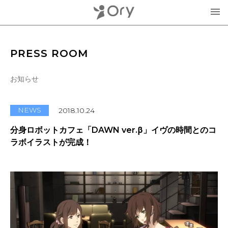
製品・サービス
PRESS ROOM
▾
お知らせ
お知らせ
分身ロボットOriHime
活用事例
NEWS
2018.10.24
意思伝達装置
分身ロボットカフェ「DAWN ver.β」イヴの時間とのコ
オリィ研究所について
ラボイラストが完成！
OriHimeを活用したイベント企画
▾
人材紹介FLEMEE
採用情報
ミッション
お問合せ・お見積り
分身ロボットカフェ
メンバー紹介