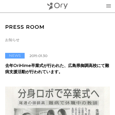
製品・サービス
PRESS ROOM
▾
お知らせ
お知らせ
分身ロボットOriHime
活用事例
NEWS
2019.01.30
意思伝達装置
去年OriHime卒業式が行われた、広島県御調高校にて難
オリィ研究所について
病支援活動が行われています。
OriHimeを活用したイベント企画
▾
人材紹介FLEMEE
採用情報
ミッション
お問合せ・お見積り
分身ロボットカフェ
メンバー紹介