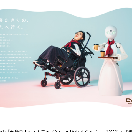
の「分身ロボットカフェ（Avatar Robot Cafe） DAWN」