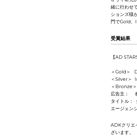
緒に行わせ
ションズ様が、
門でGold、
受賞結果
【AD STAR
＜Gold＞ Di
＜Silver＞ 
＜Bronze＞
広告主： 
タイトル： 
エージェンシ
ADKクリ
ざいます。