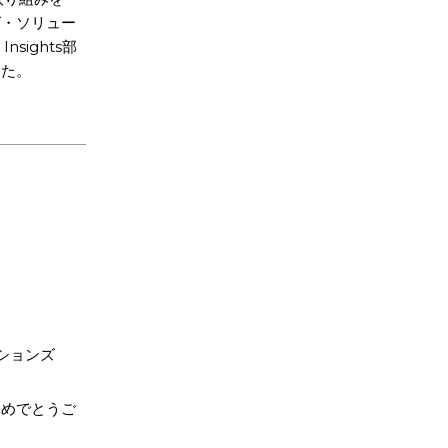
グ・ソリュー
nsights部
した。
ションズ
おめでとうご