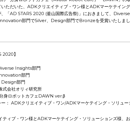
ていただいた、ADKクリエイティブ・ワン様とADKマーケテイン
「AD STARS 2020 (釜山国際広告祭)」におきまして、Diverse I
Innovation部門でSilver、Design部門でBronzeを受賞いたしま
S 2020】
verse Insights部門
Innovation部門
 Design部門
株式会社オリィ研究所
分身ロボットカフェDAWN ver.β
ー： ADKクリエイティブ・ワン/ADKマーケテイング・ソリュー
エイティブ・ワン様とADKマーケテイング・ソリューションズ様、