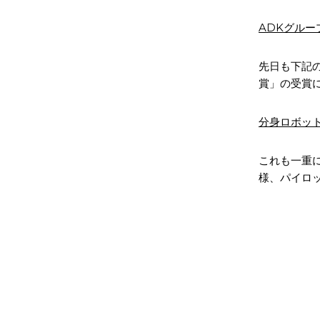
ADKグループ
先日も下記
賞」の受賞
分身ロボッ
これも一重
様、パイロ