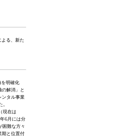
りによる、新た
値を明確化
独の解消」と
レンタル事業
た。
」（現在は
1年6月には分
出が困難な方々
業期と位置付