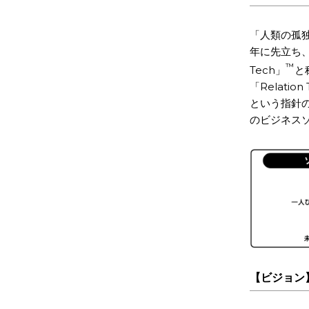
「人類の孤独
年に先立ち、
™
Tech」
と
「Relat
という指針
のビジネス
【ビジョン