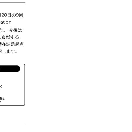
28日の9周
ion
た。 今後は
化に貢献する」
潜在課題起点
指します。