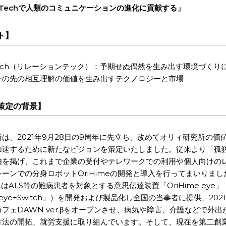
ion Techで人類のコミュニケーションの進化に貢献する」
ト】
on Tech（リレーションテック）：予期せぬ偶然を生み出す環境づく
その先の相互理解の価値を生み出すテクノロジーと市場
策定の背景】
は、2021年9月28日の9周年に先立ち、改めてオリィ研究所の価
加速するために新たなビジョンを策定いたしました。従来より「孤
由を掲げ、これまで企業の受付やテレワークでの利用や個人向けの
ーンでの分身ロボットOriHimeの開発と導入を行ってまいりまし
月にはALS等の難病患者を対象とする意思伝達装置「OriHime eye
e eye+Switch」）を開発および製品化し全国の当事者に提供、202
フェDAWN ver.βをオープンさせ、病気や障害、介護などで外
方法の開拓、就労支援に取り組んでいます。そして、現在を第二創