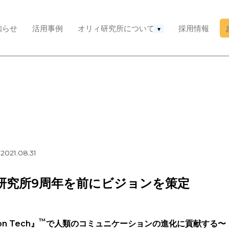
知らせ
活用事例
オリィ研究所について
採用情報
▾
2021.08.31
研究所9周年を前にビジョンを策定
™
on Tech』
で人類のコミュニケーションの進化に貢献する〜