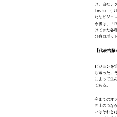
け、自社テク
Tech』
たなビジョ
今後は、「Rel
けてきた各種事
分身ロボッ
【代表吉藤
ビジョンを
ち返った。
によって生
である。
今までのオ
同士のつなが
いはそれと