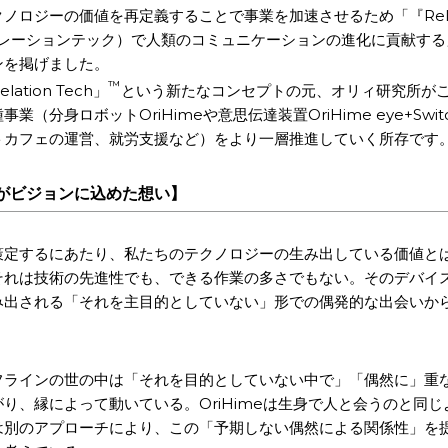
ノロジーの価値を再定義することで事業を加速させるため「『Relat
（リレーションテック）で人類のコミュニケーションの進化に貢献す
ンを掲げました。
™
ation Tech」
という新たなコンセプトの元、オリィ研究所が
業（分身ロボットOriHimeや意思伝達装置OriHime eye+Swi
トカフェの運営、就労支援など）をより一層推進していく所存です
がビジョンに込めた想い】
策定するにあたり、私たちのテクノロジーの生み出している価値と
それは技術の先進性でも、できる作業の多さでもない。そのデバイ
み出される「それを主目的としていない」形での偶発的な出会いか
フラインの世の中は「それを目的としていない中で」「偶然に」重
り、縁によって動いている。OriHimeは生身で人と会うのと同
は別のアプローチにより、この「予期しない偶然による関係性」を