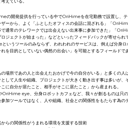
と考えている。
Himeの開発提供を行っている中でOriHimeを在宅勤務で設置し、
ザーから、よく「ふとしたオフィスの会話に混ざれる」「OriHi
で通常のテレワークでは出会えない出来事に参加できた」「OriH
プロジェクトが始まった」などといったフィードバックが寄せられ
imeというツールのみならず、われわれのサービスは、例えば分身
それを目的としていない偶然の出会い」を可能とするフィールドで
あの場所であの人と出会えたおかげで今の自分がいる」と多くの人
けとして人生や組織、プロジェクトが大きく動き出す事は多いが、
そこに自分が居たこと、相手がそこに居たこと」から産まれる。
eやOriHime eye、分身ロボットカフェなど、我々が創るものは只
会参加ツールではなく、人や組織、社会との関係性をもたらす為の
然からの関係性がうまれる環境を支援する技術