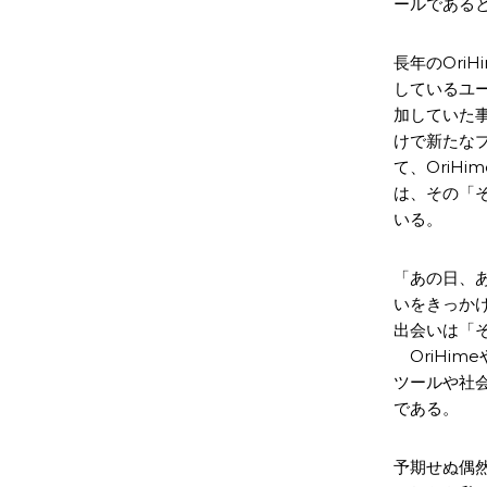
ールである
長年のOri
しているユー
加していた事
けで新たな
て、OriH
は、その「
いる。
「あの日、
いをきっか
出会いは「
OriHim
ツールや社
である。
予期せぬ偶