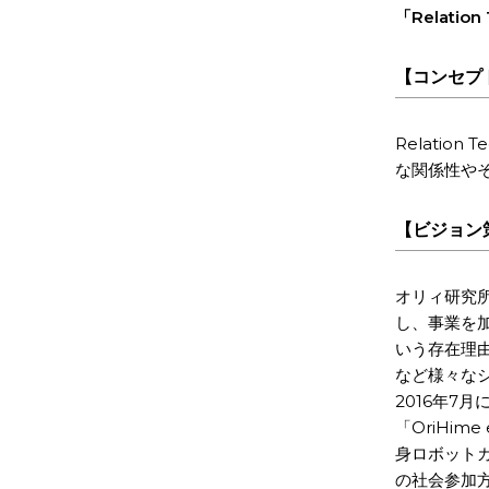
「Relat
【コンセプ
Relati
な関係性や
【ビジョン
オリィ研究所
し、事業を
いう存在理
など様々なシ
2016年7
「OriHim
身ロボットカ
の社会参加