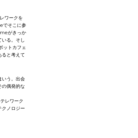
テレワークを
meでそこに参
imeがきっか
ている。そし
ロボットカフェ
あると考えて
はいう。出会
その偶発的な
のテレワーク
テクノロジー