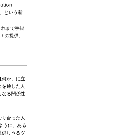
ion
る」という新
これまで手掛
tchの提供、
。
は何か、に立
スを通した人
らなる関係性
なり合った人
じように、ある
提供しうるツ