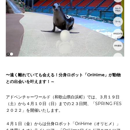
お申込み
会社概要
アクセス
アクセス
ヒストリー
〜遠く離れていても会える！分身ロボット「OriHime」が動物
との出会いを叶えます！～
アドベンチャーワールド（和歌⼭県⽩浜町）では、３月１９日
（土）から４月１０日（日）までの２３日間、「SPRING FES
２０２２」を開催いたします。
４月１日（金）からは分身ロボット「OriHime（オリヒメ）」