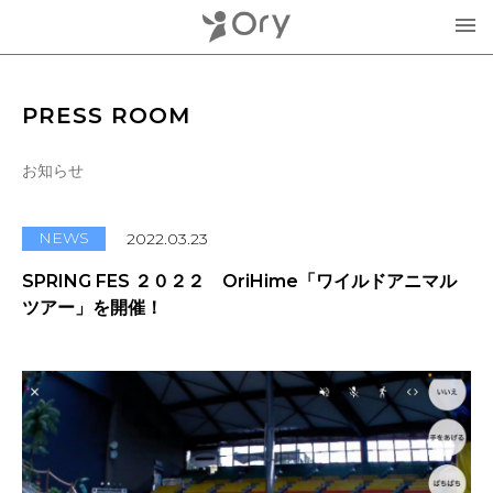
製品・サービス
PRESS ROOM
▾
お知らせ
お知らせ
分身ロボットOriHime
活用事例
NEWS
2022.03.23
意思伝達装置
SPRING FES ２０２２ OriHime「ワイルドアニマル
オリィ研究所について
ツアー」を開催！
OriHimeを活用したイベント企画
▾
人材紹介FLEMEE
採用情報
ミッション
お問合せ・お見積り
分身ロボットカフェ
メンバー紹介