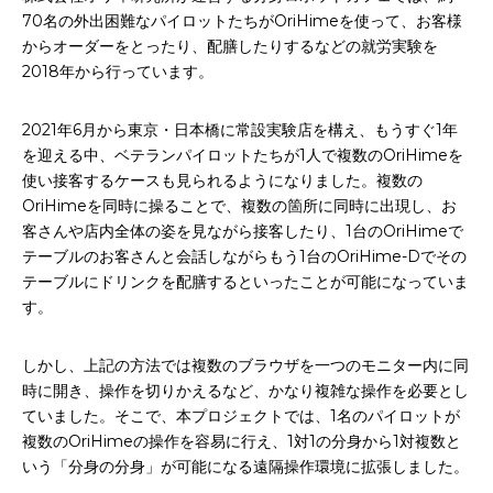
70名の外出困難なパイロットたちがOriHimeを使って、お客様
からオーダーをとったり、配膳したりするなどの就労実験を
2018年から行っています。
2021年6月から東京・日本橋に常設実験店を構え、もうすぐ1年
を迎える中、ベテランパイロットたちが1人で複数のOriHimeを
使い接客するケースも見られるようになりました。複数の
OriHimeを同時に操ることで、複数の箇所に同時に出現し、お
客さんや店内全体の姿を見ながら接客したり、1台のOriHimeで
テーブルのお客さんと会話しながらもう1台のOriHime-Dでその
テーブルにドリンクを配膳するといったことが可能になっていま
す。
しかし、上記の方法では複数のブラウザを一つのモニター内に同
時に開き、操作を切りかえるなど、かなり複雑な操作を必要とし
ていました。そこで、本プロジェクトでは、1名のパイロットが
複数のOriHimeの操作を容易に行え、1対1の分身から1対複数と
いう「分身の分身」が可能になる遠隔操作環境に拡張しました。