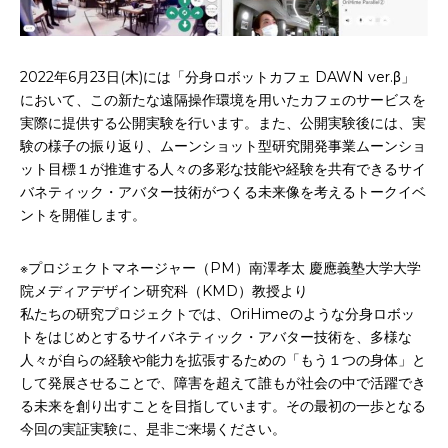
2022年6月23日(木)には「分身ロボットカフェ DAWN ver.β」
において、この新たな遠隔操作環境を用いたカフェのサービスを
実際に提供する公開実験を行います。また、公開実験後には、実
験の様子の振り返り、ムーンショット型研究開発事業ムーンショ
ット目標１が推進する人々の多彩な技能や経験を共有できるサイ
バネティック・アバター技術がつくる未来像を考えるトークイベ
ントを開催します。
※プロジェクトマネージャー（PM）南澤孝太 慶應義塾大学大学
院メディアデザイン研究科（KMD）教授より
私たちの研究プロジェクトでは、OriHimeのような分身ロボッ
トをはじめとするサイバネティック・アバター技術を、多様な
人々が自らの経験や能力を拡張するための「もう１つの身体」と
して発展させることで、障害を超えて誰もが社会の中で活躍でき
る未来を創り出すことを目指しています。その最初の一歩となる
今回の実証実験に、是非ご来場ください。