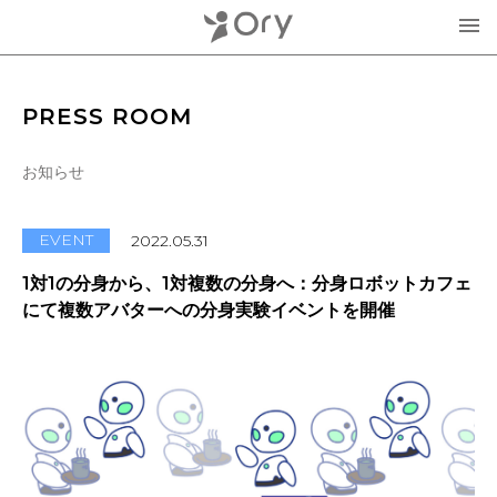
製品・サービス
PRESS ROOM
▾
お知らせ
お知らせ
分身ロボットOriHime
活用事例
EVENT
2022.05.31
意思伝達装置
1対1の分身から、1対複数の分身へ：分身ロボットカフェ
オリィ研究所について
にて複数アバターへの分身実験イベントを開催
OriHimeを活用したイベント企画
▾
人材紹介FLEMEE
採用情報
ミッション
お問合せ・お見積り
分身ロボットカフェ
メンバー紹介