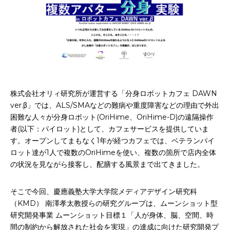
お申込み
会社概要
アクセス
アクセス
ヒストリー
株式会社オリィ研究所が運営する「分身ロボットカフェ DAWN
ver.β」では、ALS/SMAなどの難病や重度障害などの理由で外出
困難な人々が分身ロボット(OriHime、OriHime-D)の遠隔操作
者(以下：パイロット)として、カフェサービスを提供していま
す。オープンしてまもなく1年が経つカフェでは、ベテランパイ
ロット達が1人で複数のOriHimeを使い、複数の箇所で店内全体
の状況を見ながら接客し、配膳する風景まで出てきました。
そこで今回、慶應義塾大学大学院メディアデザイン研究科
（KMD） 南澤孝太教授らの研究グループは、ムーンショット型
研究開発事業 ムーンショット目標１「人が身体、脳、空間、時
間の制約から解放された社会を実現」の達成に向けた研究開発プ