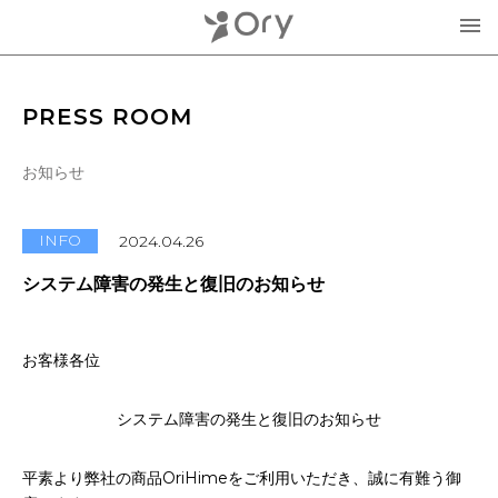
製品・サービス
PRESS ROOM
▾
お知らせ
お知らせ
分身ロボットOriHime
活用事例
INFO
2024.04.26
意思伝達装置
システム障害の発生と復旧のお知らせ
オリィ研究所について
OriHimeを活用したイベント企画
▾
お客様各位
人材紹介FLEMEE
採用情報
ミッション
システム障害の発生と復旧のお知らせ
お問合せ・お見積り
分身ロボットカフェ
メンバー紹介
平素より弊社の商品OriHimeをご利用いただき、誠に有難う御