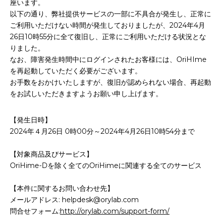
座います。
お申込み
会社概要
以下の通り、弊社提供サービスの一部に不具合が発生し、正常に
ご利用いただけない時間が発生しておりましたが、2024年4月
アクセス
26日10時55分に全て復旧し、正常にご利用いただける状況とな
アクセス
りました。
なお、障害発生時間中にログインされたお客様には、OriHIme
を再起動していただく必要がございます。
ヒストリー
お手数をおかけいたしますが、復旧が認められない場合、再起動
をお試しいただきますようお願い申し上げます。
【発生日時】
2024年４月26日 0時00分～2024年4月26日10時54分まで
【対象商品及びサービス】
OriHime-Dを除く全てのOriHimeに関連する全てのサービス
【本件に関するお問い合わせ先】
メールアドレス: helpdesk@orylab.com
問合せフォーム:
http://orylab.com/support-form/