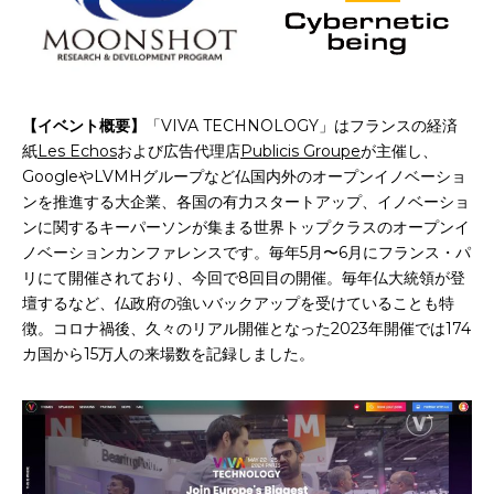
【イベント概要】
「VIVA TECHNOLOGY」はフランスの経済
紙
Les Echos
および広告代理店
Publicis Groupe
が主催し、
GoogleやLVMHグループなど仏国内外のオープンイノベーショ
ンを推進する大企業、各国の有力スタートアップ、イノベーショ
ンに関するキーパーソンが集まる世界トップクラスのオープンイ
ノベーションカンファレンスです。毎年5月〜6月にフランス・パ
リにて開催されており、今回で8回目の開催。毎年仏大統領が登
壇するなど、仏政府の強いバックアップを受けていることも特
徴。コロナ禍後、久々のリアル開催となった2023年開催では174
カ国から15万人の来場数を記録しました。