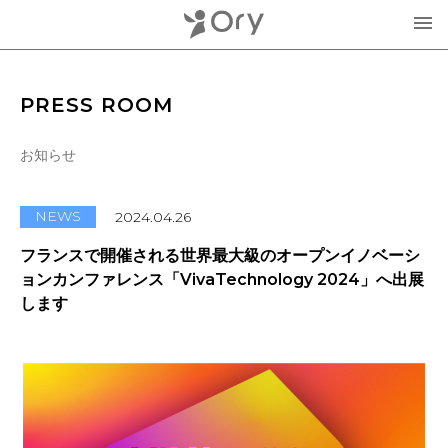
製品・サービス
PRESS ROOM
▾
お知らせ
お知らせ
分身ロボットOriHime
活用事例
NEWS
2024.04.26
意思伝達装置
フランスで開催される世界最大級のオープンイノベーシ
オリィ研究所について
ョンカンファレンス「VivaTechnology 2024」へ出展
OriHimeを活用したイベント企画
します
▾
人材紹介FLEMEE
採用情報
ミッション
お問合せ・お見積り
分身ロボットカフェ
メンバー紹介