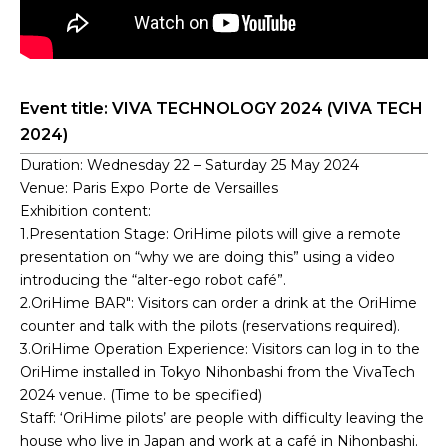
Event title: VIVA TECHNOLOGY 2024 (VIVA TECH
2024)
Duration: Wednesday 22 – Saturday 25 May 2024
Venue: Paris Expo Porte de Versailles
Exhibition content:
1.Presentation Stage: OriHime pilots will give a remote
presentation on “why we are doing this” using a video
introducing the “alter-ego robot café”.
2.OriHime BAR": Visitors can order a drink at the OriHime
counter and talk with the pilots (reservations required).
3.OriHime Operation Experience: Visitors can log in to the
OriHime installed in Tokyo Nihonbashi from the VivaTech
2024 venue. (Time to be specified)
Staff: ‘OriHime pilots’ are people with difficulty leaving the
house who live in Japan and work at a café in Nihonbashi.