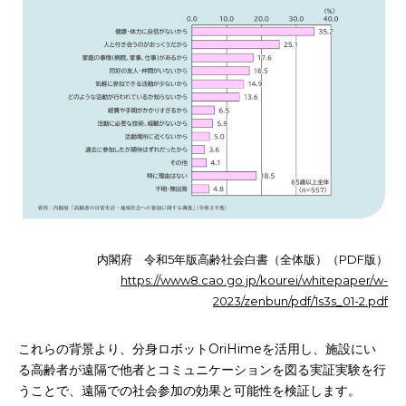
内閣府 令和5年版高齢社会白書（全体版）（PDF版）
https://www8.cao.go.jp/kourei/whitepaper/w-
2023/zenbun/pdf/1s3s_01-2.pdf
これらの背景より、分身ロボットOriHimeを活用し、施設にい
る高齢者が遠隔で他者とコミュニケーションを図る実証実験を行
うことで、遠隔での社会参加の効果と可能性を検証します。