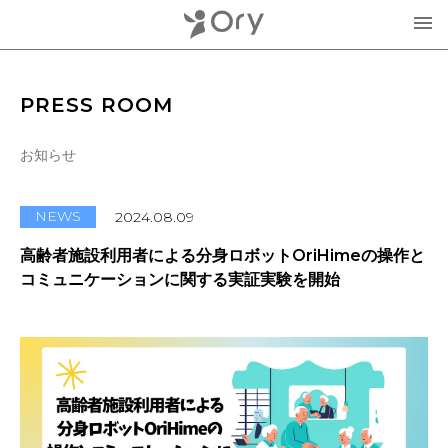
製品・サービス
PRESS ROOM
▾
お知らせ
お知らせ
分身ロボットOriHime
活用事例
NEWS
2024.08.09
意思伝達装置
高齢者施設利用者による分身ロボットOriHimeの操作と
オリィ研究所について
コミュニケーションに関する実証実験を開始
OriHimeを活用したイベント企画
▾
人材紹介FLEMEE
採用情報
ミッション
お問合せ・お見積り
分身ロボットカフェ
メンバー紹介