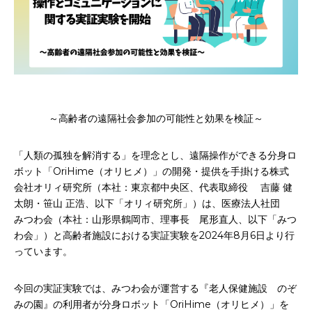
お申込み
会社概要
アクセス
アクセス
ヒストリー
～高齢者の遠隔社会参加の可能性と効果を検証～
「人類の孤独を解消する」を理念とし、遠隔操作ができる分身ロ
ボット「OriHime（オリヒメ）」の開発・提供を手掛ける株式
会社オリィ研究所（本社：東京都中央区、代表取締役 吉藤 健
太朗・笹山 正浩、以下「オリィ研究所」）は、医療法人社団
みつわ会（本社：山形県鶴岡市、理事長 尾形直人、以下「みつ
わ会」）と高齢者施設における実証実験を2024年8月6日より行
っています。
今回の実証実験では、みつわ会が運営する『老人保健施設 のぞ
みの園』の利用者が分身ロボット「OriHime（オリヒメ）」を