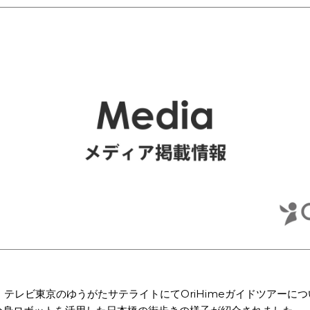
月 テレビ東京のゆうがたサテライトにてOriHimeガイドツアーに