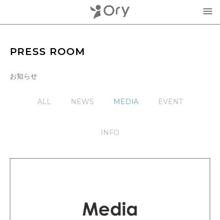
製品・サービス
PRESS ROOM
▾
お知らせ
お知らせ
分身ロボットOriHime
ALL
NEWS
MEDIA
EVENT
活用事例
意思伝達装置
オリィ研究所について
INFO
OriHimeを活用したイベント企画
▾
人材紹介FLEMEE
採用情報
ミッション
お問合せ・お見積り
分身ロボットカフェ
メンバー紹介