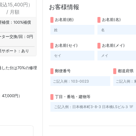
税込15,400円）
お客様情報
/ 月額
お名前(姓)
お名前(名)
理補償：100%補償
ーター交換/回：0円
お名前(セイ)
お名前(メイ)
話サポート：あり
過した分は70%の修理
郵便番号
都道府県
7,000円）
丁目・番地・建物等