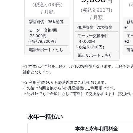
円
（税込7,700円）
（
（税込9,900円）
/ 月額
/ 月額
修理補償：35%補償
修
修理補償：70%補償
※1
モーター交換/回：
72,000円
モーター交換/回：
モ
（税込79,200円）
47,000円
※2
（税込51,700円）
電話サポート：なし
電
電話サポート：あり
※1 本体代と同額を上限とした100%補償となります。上限を超
補償となります。
※2 利用開始後6か月経過以降にご利用頂けます。
その後は前回交換から6か月経過後にご利用頂けます。
上記以外でもご希望に応じて有料にて交換を承ります（交換代：4
永年一括払い
本体と永年利用料金