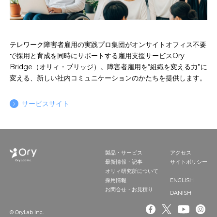
お申込み
会社概要
アクセス
アクセス
テレワーク障害者雇用の実践プロ集団がオンサイトオフィス不要
で採用と育成を同時にサポートする雇用支援サービスOry
Bridge（オリィ・ブリッジ）。障害者雇用を“組織を変える力”に
ヒストリー
変える、新しい社内コミュニケーションのかたちを提供します。
サービスサイト
製品・サービス
アクセス
最新情報・記事
サイトポリシー
オリィ研究所について
ENGLISH
採用情報
お問合せ・お見積り
DANISH
© OryLab Inc.