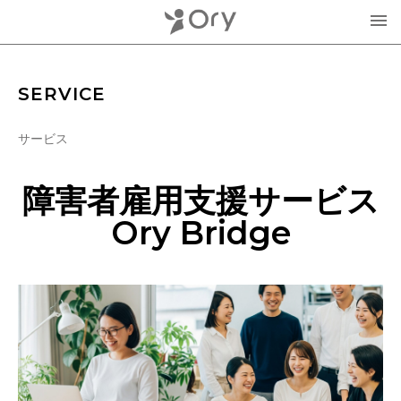
製品・サービス
SERVICE
▾
サービス
お知らせ
分身ロボットOriHime
障害者雇用支援サービス
活用事例
意思伝達装置
Ory Bridge
オリィ研究所について
OriHimeを活用したイベント企画
▾
人材紹介FLEMEE
採用情報
ミッション
お問合せ・お見積り
分身ロボットカフェ
メンバー紹介